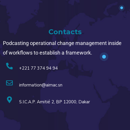
Contacts
Podcasting operational change management inside
of workflows to establish a framework.
+221 77 374 94 94
information@aimac.sn
S.I.C.A.P. Amitié 2, BP 12000, Dakar