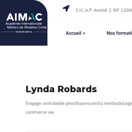
S.I.C.A.P. Amitié 2, BP 1200
Accueil
Nos format
Lynda Robards
Engage worldwide phosfluorescently methodologies 
commerce via.