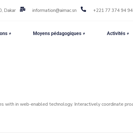
0, Dakar
information@aimac.sn
+221 77 374 94 94
ions
Moyens pédagogiques
Activités
with in web-enabled technology. Interactively coordinate proa