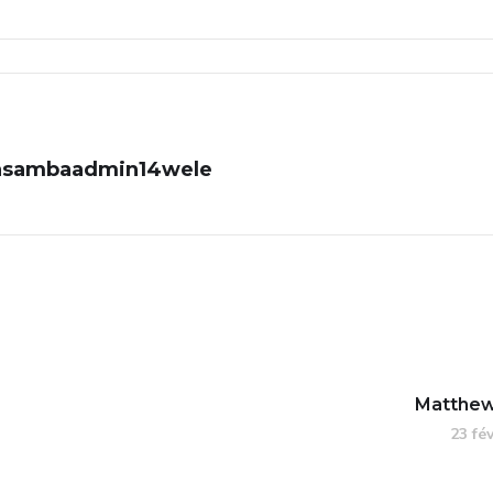
sambaadmin14wele
Matthew
23 fé